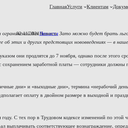
Главная
Услуги
Клиентам
Докум
 и ограничений для бизнеса. Зато можно будет брать льг
02.11.2021
Новости
ее об этих и других предстоящих нововведениях — в наш
азом они продлятся до 7 ноября, однако после этого сро
 с сохранением заработной платы — сотрудники должны п
ичные дни» и «выходные дни», термина «нерабочий день
олагает оплату в двойном размере в выходной и праздн
оду. С тех пор в Трудовом кодексе изменений по этой ч
ал выплачивать соответствующее вознаграждение, опре