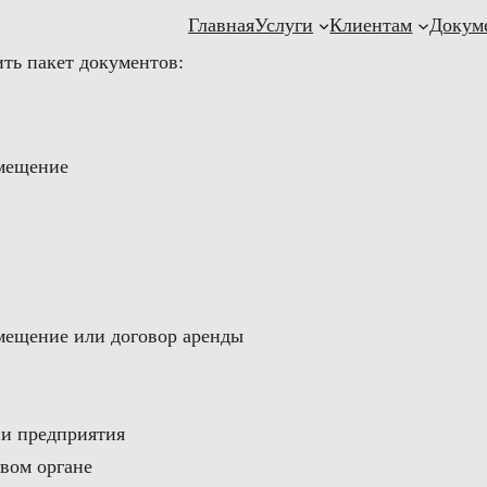
Главная
Услуги
Клиентам
Докум
ть пакет документов:
омещение
омещение или договор аренды
ии предприятия
овом органе