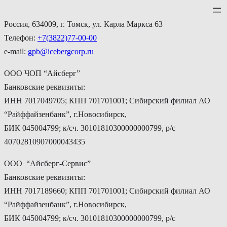
Перейти
к
Россия, 634009, г. Томск, ул. Карла Маркса 63
содержимому
Телефон:
+7(3822)77-00-00
e-mail:
gpb@icebergcorp.ru
ООО ЧОП “Айсберг”
Банковские реквизиты:
ИНН 7017049705; КПП 701701001; Сибирский филиал АО
“Райффайзенбанк”, г.Новосибирск,
БИК 045004799; к/сч. 30101810300000000799, р/с
40702810907000043435
ООО “Айсберг-Сервис”
Банковские реквизиты:
ИНН 7017189660; КПП 701701001; Сибирский филиал АО
“Райффайзенбанк”, г.Новосибирск,
БИК 045004799; к/сч. 30101810300000000799, р/с