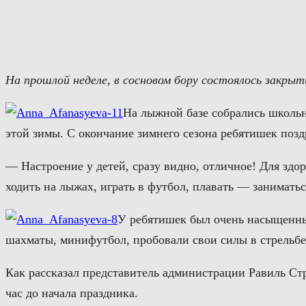
Перейти
к
содержимому
На прошлой неделе, в сосновом бору состоялось закрыт
На лыжной базе собрались школьн
этой зимы. С окончание зимнего сезона ребятишек поз
— Настроение у детей, сразу видно, отличное! Для здо
ходить на лыжах, играть в футбол, плавать — занимат
У ребятишек был очень насыщенны
шахматы, минифутбол, пробовали свои силы в стрельбе 
Как рассказал представитель администрации Равиль Стр
час до начала праздника.