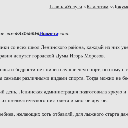
Главная
Услуги
Клиентам
Докум
ие зимнего спортивного сезона.
29.03.2013
Новости
ики со всех школ Ленинского района, каждый из них уве
дравил депутат городской Думы Игорь Морозов.
ровья и бодрости нет ничего лучше чем спорт, поэтому с
ься самыми различными видами спорта. Тогда можно не б
й день, Ленинская администрация подготовила яркую и 
из пневматического пистолета и многое другое.
ебнев, желающих хоть отбавляй, для лыжного старта даж