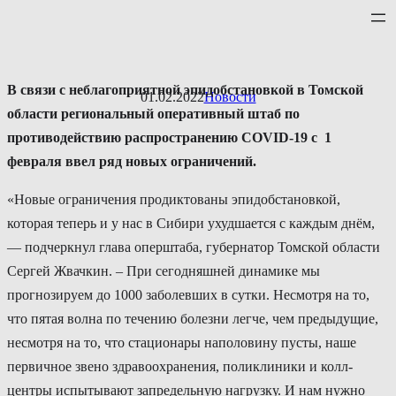
Перейти
к
содержимому
В связи с неблагоприятной эпидобстановкой в Томской
01.02.2022
Новости
области региональный оперативный штаб по
противодействию распространению COVID-19 с 1
февраля ввел ряд новых ограничений.
«Новые ограничения продиктованы эпидобстановкой,
которая теперь и у нас в Сибири ухудшается с каждым днём,
— подчеркнул глава оперштаба, губернатор Томской области
Сергей Жвачкин. – При сегодняшней динамике мы
прогнозируем до 1000 заболевших в сутки. Несмотря на то,
что пятая волна по течению болезни легче, чем предыдущие,
несмотря на то, что стационары наполовину пусты, наше
первичное звено здравоохранения, поликлиники и колл-
центры испытывают запредельную нагрузку. И нам нужно