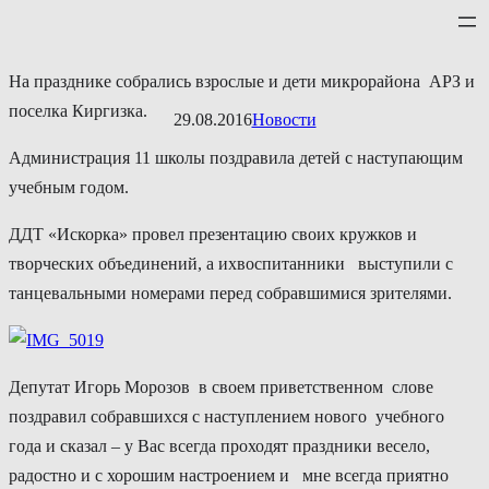
Перейти
к
содержимому
На празднике собрались взрослые и дети микрорайона АРЗ и
поселка Киргизка.
29.08.2016
Новости
Администрация 11 школы поздравила детей с наступающим
учебным годом.
ДДТ «Искорка» провел презентацию своих кружков и
творческих объединений, а ихвоспитанники выступили с
танцевальными номерами перед собравшимися зрителями.
Депутат Игорь Морозов в своем приветственном слове
поздравил собравшихся с наступлением нового учебного
года и сказал – у Вас всегда проходят праздники весело,
радостно и с хорошим настроением и мне всегда приятно