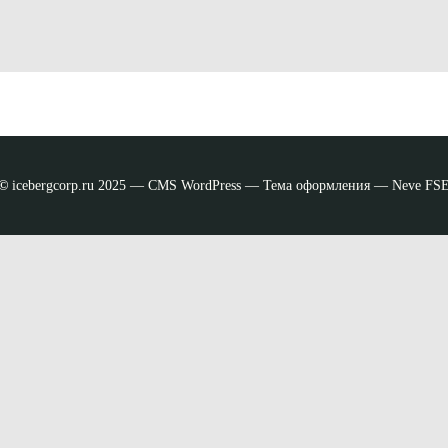
©
icebergcorp.ru 2025 — CMS WordPress — Тема оформления — Neve FS