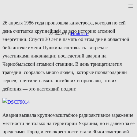
Перейти
к
содержимому
26 апреля 1986 года произошла катастрофа, которая по сей
день считается крупнейшей за всю историю атомной
22.04.2016
Новости
энергетики. Спустя 30 лет в память об этом дне в областной
библиотеке имени Пушкина состоялась встреча с
участниками ликвидации последствий аварии на
Чернобыльской атомной станции. В день тридцатилетия
трагедии собралось много людей, которые поблагодарили
героев, почтили память погибших и признали, что их
действия — это настоящий подвиг.
Авария вызвала крупномасштабное радиоактивное заражение
местности не только на территории Украины, но и далеко за её
пределами. Город и его окрестности стали 30-километровой