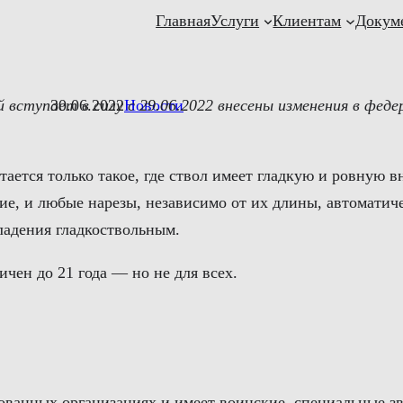
Главная
Услуги
Клиентам
Докум
 вступает в силу с 29.06.2022 внесены изменения в фед
30.06.2022
Новости
ается только такое, где ствол имеет гладкую и ровную 
ие, и любые нарезы, независимо от их длины, автоматич
владения гладкоствольным.
чен до 21 года — но не для всех.
ированных организациях и имеет воинские, специальные 