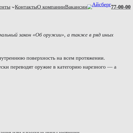
енты
Контакты
О компании
Вакансии
77-00-00
еральный закон «Об оружии», а также в ряд иных
внутреннюю поверхность на всем протяжении.
ески переводят оружие в категорию нарезного — а
звания или классные чины юстиции.