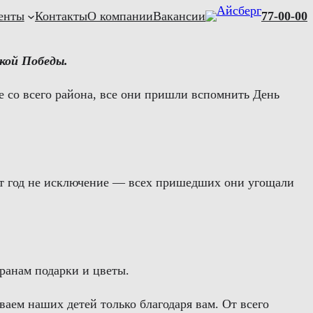
енты
Контакты
О компании
Вакансии
77-00-00
кой
Победы
.
е со всего района, все они пришли вспомнить День
тот год не исключение — всех пришедших они угощали
ранам подарки и цветы.
аем наших детей только благодаря вам. От всего