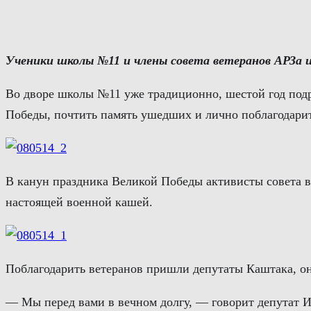
Перейти
к
содержимому
Ученики
школы
№
11
и
члены
совета
ветеранов
АРЗа
Во дворе школы №11 уже традиционно, шестой год подр
Победы, почтить память ушедших и лично поблагодари
В канун праздника Великой Победы активисты совета в
настоящей военной кашей.
Поблагодарить ветеранов пришли депутаты Каштака, он
— Мы перед вами в вечном долгу, — говорит депутат И