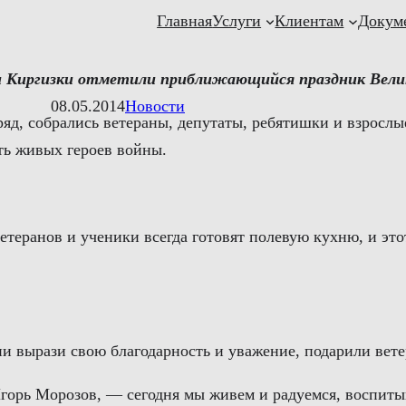
Главная
Услуги
Клиентам
Докум
и
Киргизки
отметили
приближающийся
праздник
Вели
08.05.2014
Новости
яд, собрались ветераны, депутаты, ребятишки и взрослы
ть живых героев войны.
етеранов и ученики всегда готовят полевую кухню, и э
и вырази свою благодарность и уважение, подарили вете
горь Морозов, — сегодня мы живем и радуемся, воспитыв