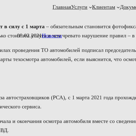
Главная
Услуги
Клиентам
Докум
 в силу с 1 марта
– обязательным становится фотофикса
ко стоит эта услуга и чем чревато нарушение правил – 
08.02.2021
Новости
вилах проведения ТО автомобилей подписал председател
 карты техосмотра автомобилей, если выяснится, что осм
а автостраховщиков (РСА), с 1 марта 2021 года прохожд
ического сервиса.
ала и окончания осмотра автомобиля вместе со сведения
МВД.