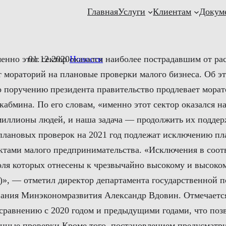
Главная
Услуги
Клиентам
Докум
нно этот сектор оказался наиболее пострадавшим от р
01.12.2020
Новости
т мораторий на плановые проверки малого бизнеса. Об 
поручению президента правительство продлевает морат
 кабмина. По его словам, «именно этот сектор оказался 
миллионы людей, и наша задача — продолжить их подде
плановых проверок на 2021 год подлежат исключению п
тами малого предпринимательства. «Исключения в соотв
оля которых отнесены к чрезвычайно высокому и высоком
)», — отметил директор департамента государственной 
ования Минэкономразвития Александр Вдовин. Отмечаетс
 сравнению с 2020 годом и предыдущими годами, что поз
нные проверки Кроме того, постановлением предусматри