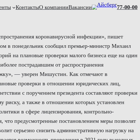
енты
Контакты
О компании
Вакансии
77-00-00
аспространения коронавирусной инфекции», пишет
этом в понедельник сообщил премьер-министр Михаил
орий на плановые проверки малого бизнеса еще на один
наиболее пострадавшим от распространения
ржку», — уверен Мишустин. Как отмечают в
лановые проверки в отношении юридических лиц,
етствии с поручением президента составляют проверки
у риску, а также в отношении которых установлен
политики в сфере лицензирования, контрольно-
я, что предусмотренные постановлением меры позволят
волит серьезно снизить административную нагрузку на
вается возможность проведения в 2021 году выездных