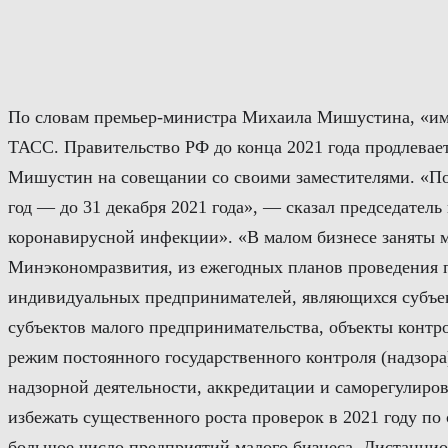
Перейти
к
содержимому
По словам премьер-министра Михаила Мишустина, «име
ТАСС. Правительство РФ до конца 2021 года продлевае
Мишустин на совещании со своими заместителями. «По 
год — до 31 декабря 2021 года», — сказал председатель
коронавирусной инфекции». «В малом бизнесе заняты 
Минэкономразвития, из ежегодных планов проведения 
индивидуальных предпринимателей, являющихся субъек
субъектов малого предпринимательства, объекты контр
режим постоянного государственного контроля (надзора
надзорной деятельности, аккредитации и саморегулир
избежать существенного роста проверок в 2021 году по
большое число предприятий малого бизнеса. Дистанцио