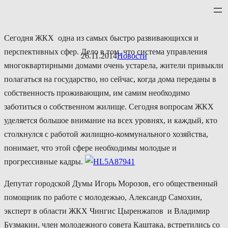
Перейти
к
содержимому
Сегодня ЖКХ одна из самых быстро развивающихся и
перспективных сфер. Дело в том, что система управления
26.11.2014
Новости
многоквартирными домами очень устарела, жители привыкли
полагаться на государство, но сейчас, когда дома переданы в
собственность проживающим, им самим необходимо
заботиться о собственном жилище. Сегодня вопросам ЖКХ
уделяется большое внимание на всех уровнях, и каждый, кто
столкнулся с работой жилищно-коммунального хозяйства,
понимает, что этой сфере необходимы молодые и
прогрессивные кадры.
Депутат городской Думы Игорь Морозов, его общественный
помощник по работе с молодежью, Александр Самохин,
эксперт в области ЖКХ Чингис Цыренжапов и Владимир
Бузмакин, член молодежного совета Каштака, встретились со