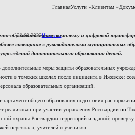
Главная
Услуги
Клиентам
Докум
учно-образовательному комплексу и цифровой трансфо
30.09.2022
Новости
бочее совещание с руководителями муниципальных обр
 учреждений дополнительного образования детей.
ть дополнительные меры защиты образовательных учрежд
ности в томских школах после инцидента в Ижевске: соз
персонала образовательных организаций.
епартамент общего образования подготовил распоряжение
т реализован при участии управления Росгвардии по Том
ной охраны Росгвардии территорий и зданий; проверку
жей персонала, учителей и учеников.