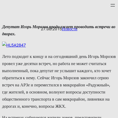
Перейти
к
содержимому
Депутат
Игорь
Морозов
продолжает
проводить
встречи
во
27.08.2015
Новости
дворах
.
Лето подходит к концу и на сегодняшний день Игорь Морозов
провел уже десятки встреч, но работа не может считаться
выполненный, пока депутат не услышит каждого, кто хочет
обратиться к нему. Сейчас Игорь Морозов закончил серию
встреч на АРЗе и переместился в микрорайон «Радужный»,
где жителей, в основном, волнуют вопросы доступности
общественного транспорта в сам микрорайон, ливневки на
дорогах и, конечно, вопросы ЖКХ.
На встречах собираются жители домов, представители