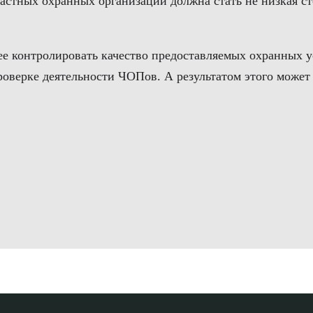
частных охранных организаций должна стать не низкая ст
е контролировать качество предоставляемых охранных ус
роверке деятельности ЧОПов. А результатом этого может