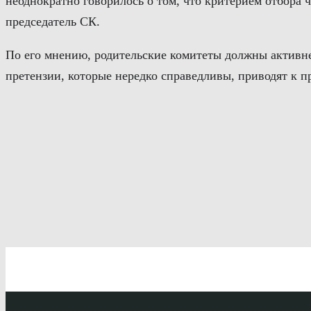
неоднократно говорилось о том, что критерием отбора 
председатель СК.
По его мнению, родительские комитеты должны активне
претензии, которые нередко справедливы, приводят к п