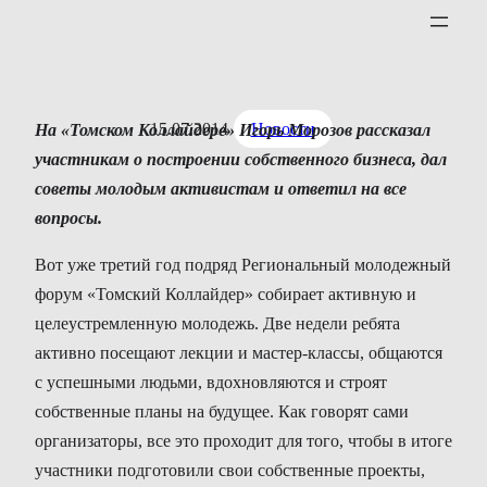
Перейти
к
содержимому
15.07.2014
Новости
На
«Томском
Коллайдере»
Игорь
Морозов
рассказал
участникам
о
построении
собственного
бизнеса
,
дал
советы
молодым
активистам
и
ответил
на
все
вопросы
.
Вот уже третий год подряд Региональный молодежный
форум «Томский Коллайдер» собирает активную и
целеустремленную молодежь. Две недели ребята
активно посещают лекции и мастер-классы, общаются
с успешными людьми, вдохновляются и строят
собственные планы на будущее. Как говорят сами
организаторы, все это проходит для того, чтобы в итоге
участники подготовили свои собственные проекты,