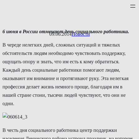
Перейти
к
содержимому
6
июня
в
России
отмечают
день
социального
работника
.
09.06.2014
Новости
В череде нелегких дней, сложных ситуаций и тяжелых
обстоятельств людям необходимо чувствовать поддержку,
ощущать опору и знать, что им есть к кому обратиться.
Каждый день социальные работники помогают людям,
оказывают им внимание и протягивают руку. Эта нелегкая
профессия делает жизнь немного проще, благодаря им в
нашей стране стони, тысячи людей чувствуют, что они не
одни.
В честь дня социального работника центр поддержки
населения Ленинского района устроил праздник, на котором