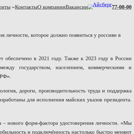
енты
Контакты
О компании
Вакансии
77-00-00
ия личности, которое должно появиться у россиян в
т обеспечено в 2021 году. Также к 2023 году в России
ежду государством, населением, коммерческими и
 РФ».
кология, дороги, производительность труда и поддержка
азработаны для исполнения майских указов президента.
а – нового форм-фактора удостоверения личности. «Мы
мобильность и подключённость настолько быстро меняют