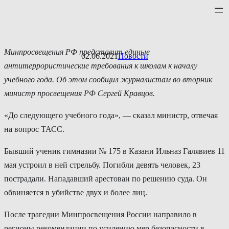
Перейти
к
содержимому
Минпросвещения РФ представит единые
02.06.2021
Новости
антитеррористические требования к школам к началу
учебного года. Об этом сообщил журналистам во вторник
министр просвещения РФ Сергей Кравцов.
«До следующего учебного года», — сказал министр, отвечая
на вопрос ТАСС.
Бывший ученик гимназии № 175 в Казани Ильназ Галявиев 11
мая устроил в ней стрельбу. Погибли девять человек, 23
пострадали. Нападавший арестован по решению суда. Он
обвиняется в убийстве двух и более лиц.
После трагедии Минпросвещения России направило в
регионы рекомендации по усилению мер безопасности в