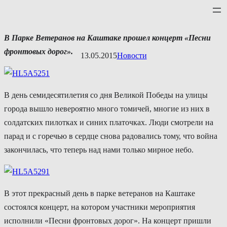
Перейти
к
содержимому
В
Парке
Ветеранов
на
Каштаке
прошел
концерт
«Песни
фронтовых
дорог»
.
13.05.2015
Новости
В день семидесятилетия со дня Великой Победы на улицы
города вышло невероятно много томичей, многие из них в
солдатских пилотках и синих платочках. Люди смотрели на
парад и с горечью в сердце снова радовались тому, что война
закончилась, что теперь над нами только мирное небо.
В этот прекрасный день в парке ветеранов на Каштаке
состоялся концерт, на котором участники мероприятия
исполнили «Песни фронтовых дорог». На концерт пришли