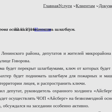
Главная
Услуги
Клиентам
Докум
орова осталось установить шлагбаум.
22.11.2014
Новости
енинского района, депутатов и жителей микрорайона
улице Говорова.
ма будет перекрыт шлагбаумами, ключ от которых буде
вахтер будет поднимать шлагбаум для пожарных и ма
 территории лицея, и распространить ключи.
вил депутат, руководитель охранного холдинга «Айсб
будет осуществлять ЧОП «Айсберг» на безвозмездной осн
, обсуждался на заседании особенно активно.