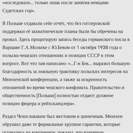
«последовало… только лишь после занятия немцами
Судетских гор».
В Польше отдавали себе отчёт, что без гитлеровской
поддержки её захватнические планы были бы обречены на
провал. Здесь процитирую запись беседы германского посла в
Варшаве Г.А.Мольтке с Ю.Беком от 1 октября 1938 года о
польско‑чешских отношениях и позиции СССР в этом
вопросе. Вот что там написано: «…Г‑н Бек… выразил большую
благодарность за лояльную трактовку польских интересов на
Мюнхенской конференции, а также за искренность
отношений во время чешского конфликта. Правительство и
общественность [Польши] полностью отдают должное
позиции фюрера и рейхсканцлера».
Раздел Чехословакии был жестоким и циничным. Мюнхен
обрушил даже те формальные хрупкие гарантии, которые
оставались на континенте, показал, что взаимные