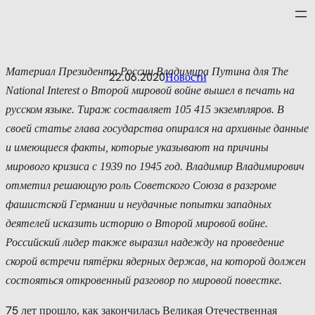
Перейти
к
содержимому
Материал Президента России Владимира Путина для The
22.06.2020
Новости
National Interest о Второй мировой войне вышел в печать на
русском языке. Тираж составляет 105 415 экземпляров. В
своей статье глава государства опирался на архивные данные
и имеющиеся факты, которые указывают на причины
мирового кризиса с 1939 по 1945 год. Владимир Владимирович
отметил решающую роль Советского Союза в разгроме
фашистской Германии и неудачные попытки западных
деятелей исказить историю о Второй мировой войне.
Российский лидер также выразил надежду на проведение
скорой встречи пятёрки ядерных держав, на которой должен
состояться откровенный разговор по мировой повестке.
75 лет прошло, как закончилась Великая Отечественная