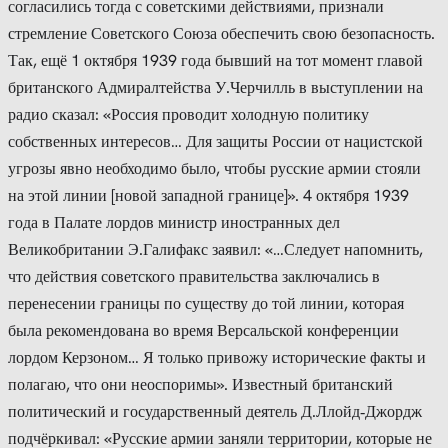
согласились тогда с советскими действиями, признали
стремление Советского Союза обеспечить свою безопасность.
Так, ещё 1 октября 1939 года бывший на тот момент главой
британского Адмиралтейства У.Черчилль в выступлении на
радио сказал: «Россия проводит холодную политику
собственных интересов… Для защиты России от нацистской
угрозы явно необходимо было, чтобы русские армии стояли
на этой линии [новой западной границе]». 4 октября 1939
года в Палате лордов министр иностранных дел
Великобритании Э.Галифакс заявил: «…Следует напомнить,
что действия советского правительства заключались в
перенесении границы по существу до той линии, которая
была рекомендована во время Версальской конференции
лордом Керзоном… Я только привожу исторические факты и
полагаю, что они неоспоримы». Известный британский
политический и государственный деятель Д.Ллойд‑Джордж
подчёркивал: «Русские армии заняли территории, которые не