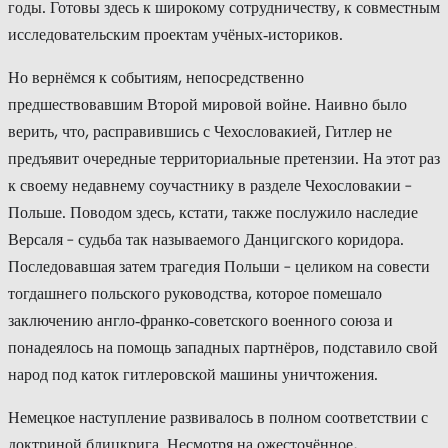
годы. Готовы здесь к широкому сотрудничеству, к совместным
исследовательским проектам учёных‑историков.
Но вернёмся к событиям, непосредственно
предшествовавшим Второй мировой войне. Наивно было
верить, что, расправившись с Чехословакией, Гитлер не
предъявит очередные территориальные претензии. На этот раз
к своему недавнему соучастнику в разделе Чехословакии –
Польше. Поводом здесь, кстати, также послужило наследие
Версаля – судьба так называемого Данцигского коридора.
Последовавшая затем трагедия Польши – целиком на совести
тогдашнего польского руководства, которое помешало
заключению англо‑франко‑советского военного союза и
понадеялось на помощь западных партнёров, подставило свой
народ под каток гитлеровской машины уничтожения.
Немецкое наступление развивалось в полном соответствии с
доктриной блицкрига. Несмотря на ожесточённое,