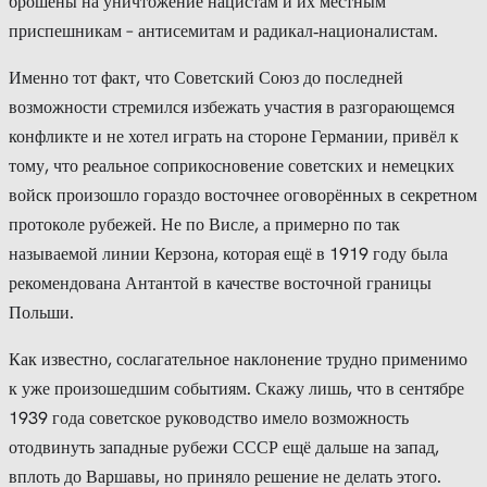
брошены на уничтожение нацистам и их местным
приспешникам – антисемитам и радикал‑националистам.
Именно тот факт, что Советский Союз до последней
возможности стремился избежать участия в разгорающемся
конфликте и не хотел играть на стороне Германии, привёл к
тому, что реальное соприкосновение советских и немецких
войск произошло гораздо восточнее оговорённых в секретном
протоколе рубежей. Не по Висле, а примерно по так
называемой линии Керзона, которая ещё в 1919 году была
рекомендована Антантой в качестве восточной границы
Польши.
Как известно, сослагательное наклонение трудно применимо
к уже произошедшим событиям. Скажу лишь, что в сентябре
1939 года советское руководство имело возможность
отодвинуть западные рубежи СССР ещё дальше на запад,
вплоть до Варшавы, но приняло решение не делать этого.