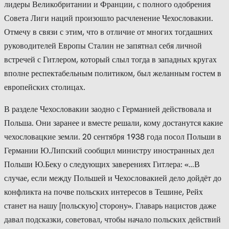
лидеры Великобритании и Франции, с полного одобрения
Совета Лиги наций произошло расчленение Чехословакии.
Отмечу в связи с этим, что в отличие от многих тогдашних
руководителей Европы Сталин не запятнал себя личной
встречей с Гитлером, который слыл тогда в западных кругах
вполне респектабельным политиком, был желанным гостем в
европейских столицах.
В разделе Чехословакии заодно с Германией действовала и
Польша. Они заранее и вместе решали, кому достанутся какие
чехословацкие земли. 20 сентября 1938 года посол Польши в
Германии Ю.Липский сообщил министру иностранных дел
Польши Ю.Беку о следующих заверениях Гитлера: «…В
случае, если между Польшей и Чехословакией дело дойдёт до
конфликта на почве польских интересов в Тешине, Рейх
станет на нашу [польскую] сторону». Главарь нацистов даже
давал подсказки, советовал, чтобы начало польских действий