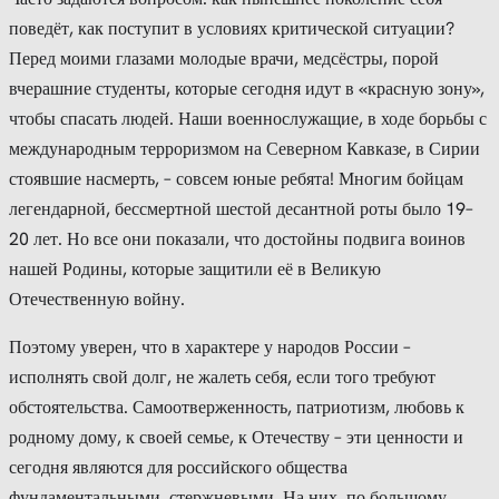
поведёт, как поступит в условиях критической ситуации?
Перед моими глазами молодые врачи, медсёстры, порой
вчерашние студенты, которые сегодня идут в «красную зону»,
чтобы спасать людей. Наши военнослужащие, в ходе борьбы с
международным терроризмом на Северном Кавказе, в Сирии
стоявшие насмерть, – совсем юные ребята! Многим бойцам
легендарной, бессмертной шестой десантной роты было 19–
20 лет. Но все они показали, что достойны подвига воинов
нашей Родины, которые защитили её в Великую
Отечественную войну.
Поэтому уверен, что в характере у народов России –
исполнять свой долг, не жалеть себя, если того требуют
обстоятельства. Самоотверженность, патриотизм, любовь к
родному дому, к своей семье, к Отечеству – эти ценности и
сегодня являются для российского общества
фундаментальными, стержневыми. На них, по большому