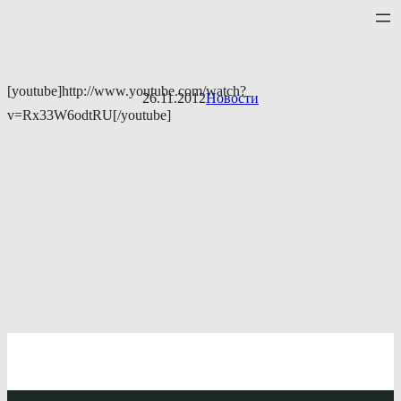
Перейти
к
содержимому
[youtube]http://www.youtube.com/watch?
26.11.2012
Новости
v=Rx33W6odtRU[/youtube]