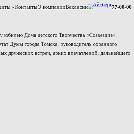
енты
Контакты
О компании
Вакансии
77-00-00
 юбилею Дома детского Творчества «Созвездие».
утат Думы города Томска, руководитель охранного
лых дружеских встреч, ярких впечатлений, дальнейшего