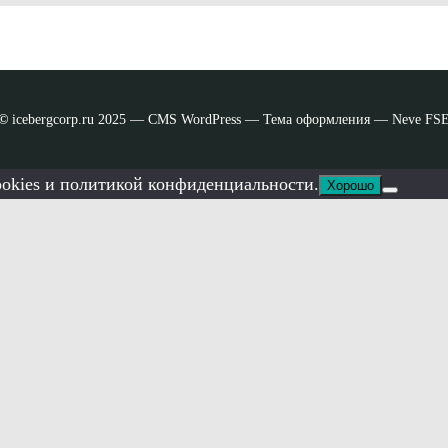
©
icebergcorp.ru 2025 — CMS WordPress — Тема оформления — Neve FS
ookies и политикой конфиденциальности.
Хорошо