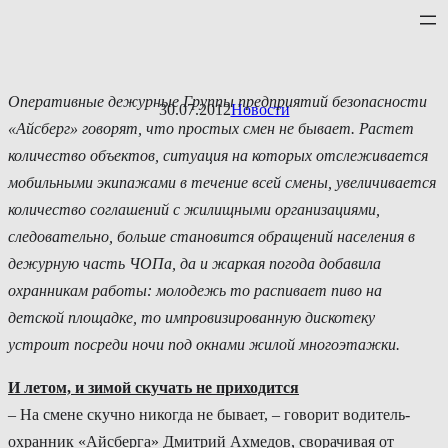
Перейти
к
содержимому
Оперативные дежурные Группы предприятий безопасности
30.07.2012
Новости
«Айсберг» говорят, что простых смен не бывает. Растет
количество объектов, ситуация на которых отслеживается
мобильными экипажами в течение всей смены, увеличивается
количество соглашений с жилищными организациями,
следовательно, больше становится обращений населения в
дежурную часть ЧОПа, да и жаркая погода добавила
охранникам работы: молодежь то распивает пиво на
детской площадке, то импровизированную дискотеку
устроит посреди ночи под окнами жилой многоэтажки.
И летом, и зимой скучать не приходится
– На смене скучно никогда не бывает, – говорит водитель-
охранник «Айсберга» Дмитрий Ахмедов, сворачивая от