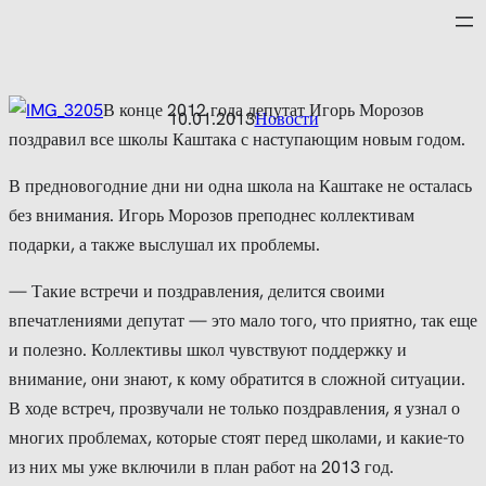
Перейти
к
содержимому
В конце 2012 года депутат Игорь Морозов
10.01.2013
Новости
поздравил все школы Каштака с наступающим новым годом.
В предновогодние дни ни одна школа на Каштаке не осталась
без внимания. Игорь Морозов преподнес коллективам
подарки, а также выслушал их проблемы.
— Такие встречи и поздравления, делится своими
впечатлениями депутат — это мало того, что приятно, так еще
и полезно. Коллективы школ чувствуют поддержку и
внимание, они знают, к кому обратится в сложной ситуации.
В ходе встреч, прозвучали не только поздравления, я узнал о
многих проблемах, которые стоят перед школами, и какие-то
из них мы уже включили в план работ на 2013 год.