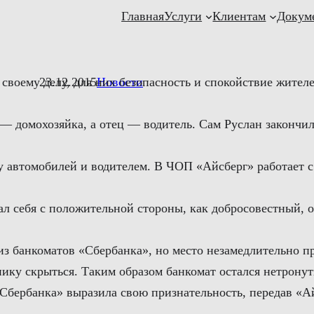
Главная
Услуги
Клиентам
Докум
воему делу, для них безопасность и спокойствие жител
23.12.2015
Новости
 — домохозяйка, а отец — водитель. Сам Руслан закончил
у автомобилей и водителем. В ЧОП «Айсберг» работает с
ал себя с положительной стороны, как добросовестный, 
из банкоматов «Сбербанка», но место незамедлительно 
ику скрыться. Таким образом банкомат остался нетронут
«Сбербанка» выразила свою признательность, передав «А