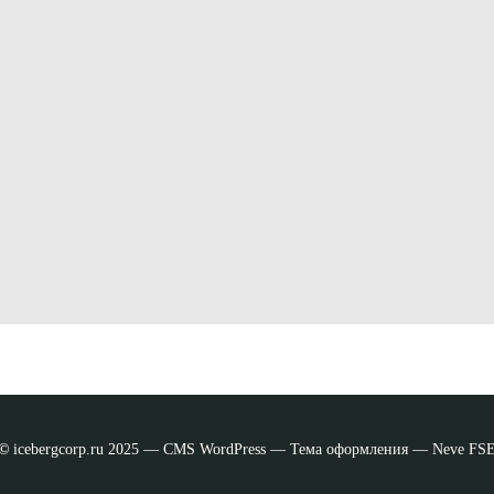
©
icebergcorp.ru 2025 — CMS WordPress — Тема оформления — Neve FS