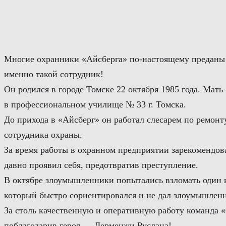
Перейти
к
содержимому
Многие охранники «Айсберга» по-настоящему преданы с
именно такой сотрудник!
Он родился в городе Томске 22 октября 1985 года. Мать
в профессиональном училище № 33 г. Томска.
До прихода в «Айсберг» он работал слесарем по ремонт
сотрудника охраны.
За время работы в охранном предприятии зарекомендов
давно проявил себя, предотвратив преступление.
В октябре злоумышленники попытались взломать один 
который быстро сориентировался и не дал злоумышленн
За столь качественную и оперативную работу команда 
поблагодарив героя — Дерменжи Руслана!