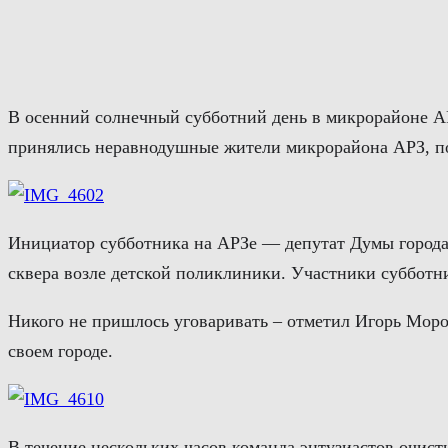
Перейти
к
содержимому
В осенний солнечный субботний день в микрорайоне АР
принялись неравнодушные жители микрорайона АРЗ, по
Инициатор субботника на АРЗе — депутат Думы города 
сквера возле детской поликлиники. Участники субботн
Никого не пришлось уговаривать – отметил Игорь Моро
своем городе.
В течение нескольких часов команда энтузиастов очис