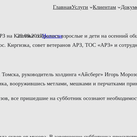
Главная
Услуги
Клиентам
Докум
З на Каштаке собрались взрослые и дети на осенний об
29.09.2015
Новости
с. Киргизка, совет ветеранов АРЗ, ТОС «АРЗ» и сотруд
Томска, руководитель холдинга «Айсберг» Игорь Морозо
ика, вооружившись метлами, мешками и перчатками прин
зов, все пришедшие на субботник осознают необходимост
тила сквер от мусора. В завершение субботника присут