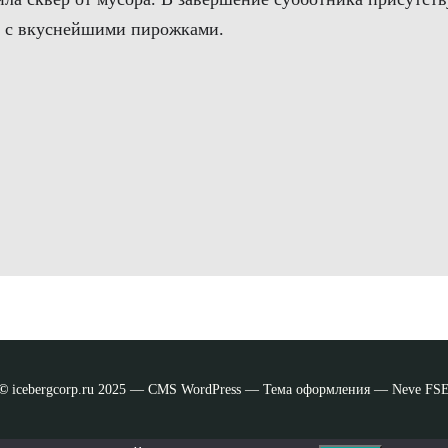
м с вкуснейшими пирожками.
©
icebergcorp.ru 2025 — CMS WordPress — Тема оформления — Neve FS