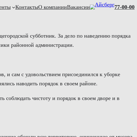
енты
Контакты
О компании
Вакансии
77-00-00
щегородской субботник. За дело по наведению порядка
ники районной администрации.
в, и сам с удовольствием присоединился к уборке
ялись наводить порядок в своем районе.
ь соблюдать чистоту и порядок в своем дворе и в
ствующие обошли всю территорию, очищенную от мусора