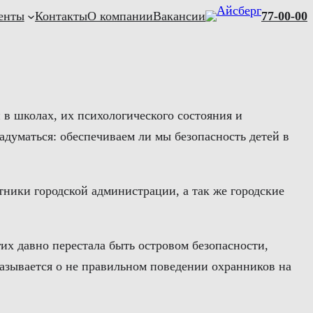
енты
Контакты
О компании
Вакансии
77-00-00
 в школах, их психологического состояния и
думаться: обеспечиваем ли мы безопасность детей в
тники городской администрации, а так же городские
гих давно перестала быть островом безопасности,
казывается о не правильном поведении охранников на