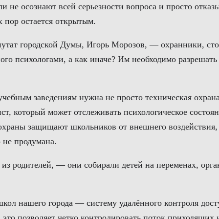
ли не осознают всей серьезности вопроса и просто отка
их пор остается открытым.
путат городской Думы, Игорь Морозов, — охранники, сто
о психологами, а как иначе? Им необходимо разрешать 
 учебным заведениям нужна не просто техническая охран
ст, который может отслеживать психологическое состоян
храны защищают школьников от внешнего воздействия, н
 не продумана.
з родителей, — они собирали детей на переменах, орган
кол нашего города — систему удалённого контроля досту
 это позволяет четко контролировать поток приходящих 