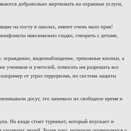
зываются добровольно жертвовать на охранные услуги,
ящие на посту в школах, имеют очень мало прав!
конфликты максимально гладко, говорить с детьми,
а: ограждение, видеонаблюдение, тревожные кнопки, а
ие учеников и учителей, помогать им разрешать все
апример от угроз терроризма, но система защиты
изовывали досуг, это занимало их свободное время и
па. На входе стоит турникет, который впускает и
и уходящих людей. Более того, родители оповещаются о