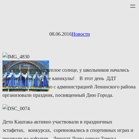
Перейти
к
содержимому
08.06.2016
Новости
На улице припекает теплое солнце, у школьников начались
долгожданные летние каникулы! В этот день ДДТ
«Созвездие» совместно с администрацией Ленинского района
организовали праздник, посвященный Дню Города.
Дети Каштака активно участвовали в праздничных
эстафетах, конкурсах, соревновались в спортивных играх и
рисовали на асфальте. Депутат Думы города Томска,