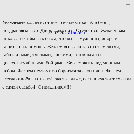
Перейти
к
содержимому
Уважаемые коллеги, от всего коллектива «Айсберг»,
поздравляем вас с Днём защитника Отечества!. Желаем вам
22.02.2023
Новости
никогда не забывать о том, что вы — мужчины, опора и
защита, сила и мощь. Желаем всегда оставаться смелыми,
заботливыми, умелыми, ловкими, активными и
целеустремлёнными бойцами. Желаем жить под мирным
небом. Желаем неутомимо бороться за свои идеи. Желаем
всегда отвоёвывать своё счастье, даже, если предстоит схватка
с самой судьбой. С праздником!!!