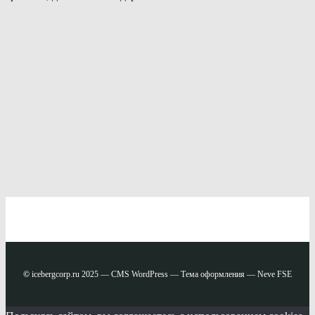
©
icebergcorp.ru 2025 — CMS WordPress — Тема оформления — Neve FSE