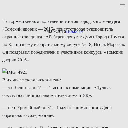
Перейти
к
содержимому
На торжественном подведении итогов городского конкурса
«Томский дворик — 2016» присутствовал руководитель
08.09.2016
Новости
охранного холдинга «Айсберг», депутат Думы Города Томска
по Каштачному избирательному округу № 18, Игорь Морозов.
Он поздравил победителей и участников конкурса «Томский
дворик 2016».
В их числе оказались жители:
— ул. Ленская, д. 51 — 1 место в номинации «Лучшая
совместная инициатива жителей дома и УК»;
— пер. Урожайный, д. 31 – 1 место в номинации «Двор
образцового содержания»;
— ул. Ленская, д. 45 – 1 место в номинации «Лучшая