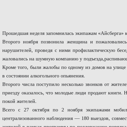
Перейти
к
содержимому
Прошедшая неделя запомнилась экипажам «Айсберга» к
Второго ноября позвонила женщина и пожаловалис
нарушителей, проведя с ними профилактическую бесе
жаловались на шумную компанию у подъезда,распиваю
Кроме того, были жалобы по одному из домов на улице
в состоянии алкогольного опьянения.
Второго числа поступило несколько звонков от жителе
приезду оказалось, что молодые люди продают книги. 
покой жителей.
Всего с 27 октября по 2 ноября экипажами мобил
централизованного наблюдения — 180 выездов, совмес
жителей в рамках программы по поддержанию порядка