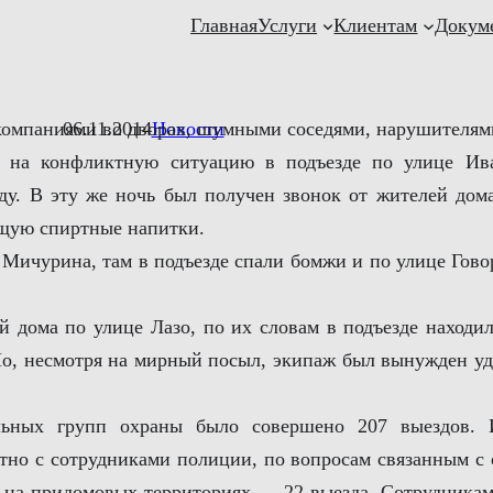
Главная
Услуги
Клиентам
Докум
омпаниями во дворах, шумными соседями, нарушителями
06.11.2014
Новости
ь на конфликтную ситуацию в подъезде по улице И
ду. В эту же ночь был получен звонок от жителей дом
щую спиртные напитки.
 Мичурина, там в подъезде спали бомжи и по улице Гов
й дома по улице Лазо, по их словам в подъезде наход
Но, несмотря на мирный посыл, экипаж был вынужден уда
ьных групп охраны было совершено 207 выездов. 
тно с сотрудниками полиции, по вопросам связанным с 
 на придомовых территориях — 22 выезда. Сотрудника