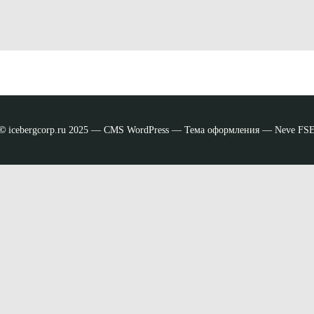
©
icebergcorp.ru 2025 — CMS WordPress — Тема оформления — Neve FS