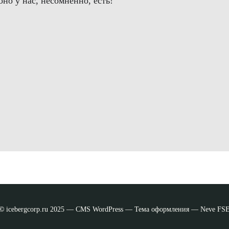
но у нас, несомненно, есть!
©
icebergcorp.ru 2025 — CMS WordPress — Тема оформления — Neve FS