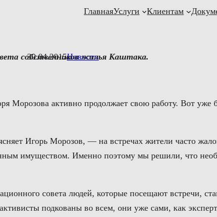
Главная
Услуги
Клиентам
Докум
овета
собственников
30.04.2015
Новости
жилья
Каштака
.
ря Морозова активно продолжает свою работу. Вот уже 
сняет Игорь Морозов, — на встречах жители часто жало
енным имуществом. Именно поэтому мы решили, что необх
инационного совета людей, которые посещают встречи, ст
активисты подкованы во всем, они уже сами, как эксперт