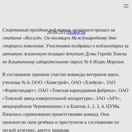
Перейти
к
содержимому
Спортивный праздник под таким названием прошел на
26.09.2012
Новости
стадионе «Восход». Он посвящен Международному дню
старшего поколения. Участников поздравил и поблагодарил за
активную жизненную позицию депутат Думы Города Томска
по Каштачному избирательному округу № 6 Игорь Морозов.
В состязаниях приняли участие команды ветеранов школ,
училища № 6, ООО «Химстрой», ОАО «Хлебулк», ЗАО
«Фармстандарт», ОАО «Томская карандашная фабрика», ОАО
«Томский завод измерительной аппаратуры», ЗАО «АРЗ»,
микрорайонов Черемошники-1 и Каштак-1, 2, 3, 4, ЦУМа.
Начались соревнования приветствиями команд. Они
произнесли свои речёвки и приступили к состязаниям по
легкой атлетике, дартсу, шашкам.