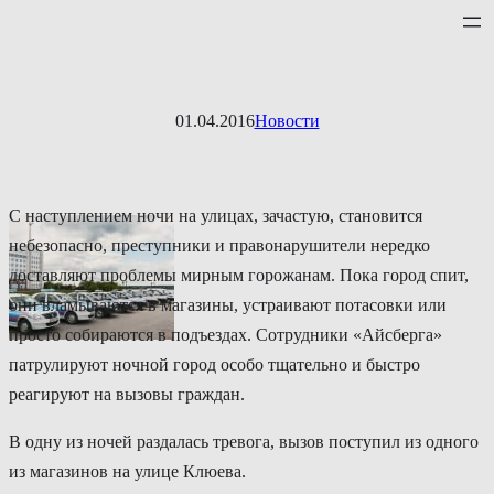
Перейти
к
содержимому
01.04.2016
Новости
С наступлением ночи на улицах, зачастую, становится
небезопасно, преступники и правонарушители нередко
доставляют проблемы мирным горожанам. Пока город спит,
они вламываются в магазины, устраивают потасовки или
просто собираются в подъездах. Сотрудники «Айсберга»
патрулируют ночной город особо тщательно и быстро
реагируют на вызовы граждан.
В одну из ночей раздалась тревога, вызов поступил из одного
из магазинов на улице Клюева.