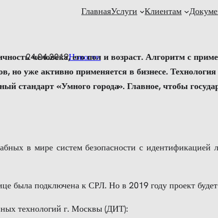
Главная
Услуги
Клиентам
Докуме
ность человека, его пол и возраст. Алгоритм с при
24.04.2019
Новости
в, но уже активно применяется в бизнесе. Технологи
ый стандарт «Умного города». Главное, чтобы госуда
абных в мире систем безопасности с идентификацией ли
ице была подключена к СРЛ. Но в 2019 году проект будет
ых технологий г. Москвы (ДИТ):