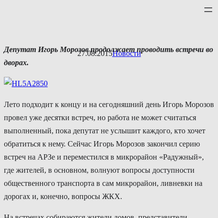
Перейти
к
содержимому
Депутат
Игорь
Морозов
продолжает
проводить
встречи
во
27.08.2015
Новости
дворах
.
Лето подходит к концу и на сегодняшний день Игорь Морозов
провел уже десятки встреч, но работа не может считаться
выполненный, пока депутат не услышит каждого, кто хочет
обратиться к нему. Сейчас Игорь Морозов закончил серию
встреч на АРЗе и переместился в микрорайон «Радужный»,
где жителей, в основном, волнуют вопросы доступности
общественного транспорта в сам микрорайон, ливневки на
дорогах и, конечно, вопросы ЖКХ.
На встречах собираются жители домов, представители